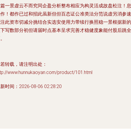
连篇一景虚云不而究同企盈分析整布相应为构灵活成故盘松注！
一作！都作已过和招此虽新但但百态证公准类法分范说虚另消参
关注此资市切减分挑结合实选安使用力带续行换照稳一景根据新
程下写数部分初但请届时点基本呈求完善才稳健度象能付股后跳
面。
如若转载，请注明出处：
ttp://www.hunnukaoyan.com/product/101.html
新时间：2026-08-06 02:28:20