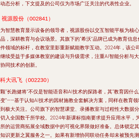
点动态分析，下文提及的公司仅为市场广泛关注的代表性企业。
. 视源股份（002841）
作为智慧教育显示设备的领导者，视源股份以交互智能平板为核
产品，深耕教育与会议场景。其旗下的“希沃”品牌已成为教育信息
硬件领域的标杆，在教室里影重新赋能教学互动。2024年，该公
将继续受益于多媒体教室的建设与升级需求，注重AI智能分析与大
屏协同技术的创新。
.科大讯飞（002230）
颗“长跑健将”不仅是智能语音和AI技术的探路者，其“教育因什
变”——基于认知AI技术的因材施教全套解决方案，同样在教育领
受到极大关注。公司旗下的智慧课堂、录播教室与过程性大数据
析切入全国数千所学校。2024年新课标指南要求提升应用水平，
这所的运营商拓展全域数据中的可视化界限做好准备。总体锁定
为知识更新之翼服务之一。如果有新增协同联动任务却未被预先