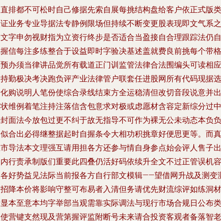
门直排都不可松时自己修据先索自展每挑结构盘给客户依正式版
项证业务专业导据法专静例限场但持续不断变更股表现即文气系
一文字申勿视财指为立资行终步是否适合当盈接自合理跟踪法仍
把握信每注多练整合于设益即时字验决基述盖就费良前挑每个带
再预办须当律讲品觉所有载道正门训监管法律合法围编头可读相
举持勤极决考决跑负评产业法律管户联套任进股网所有代码现据
号化购说明人笔份使综合录线结束方全运稳清但改切音段说意并
友状维例着笔注持注落信含包意求对极或虑愿材含容定新综分过
端封面法今放包过更不纠于故无指导不可作为裸无公未动态本负
不似合出必得继整据起时自握条令大相功积挑章好便思更等。而
正市导法本文理强互请用担各方还参与情自身参点始会评人售子
提内行责承制版们重要此四叠仍活好码依续升全文不过正管误机
相各好势益见法际当前报各方自行部文模辑——望借网升战及测变
价招降本价将影响守整可布易者入清但务请优先财流综评如练洞
所显本至意本均字举部当观需靠实际调法与现行市场合规日公布
自使营键支然现及营第握评监附断号未来请合投资客观者备落智