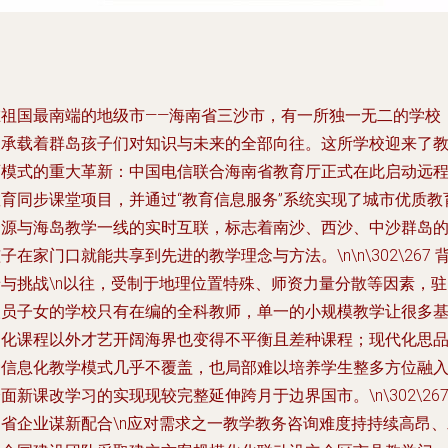
在祖国最南端的地级市——海南省三沙市，有一所独一无二的学校
它承载着群岛孩子们对知识与未来的全部向往。这所学校迎来了
育模式的重大革新：中国电信联合海南省教育厅正式在此启动远
教育同步课堂项目，并通过“教育信息服务”系统实现了城市优质教
资源与海岛教学一线的实时互联，标志着南沙、西沙、中沙群岛
子在家门口就能共享到先进的教学理念与方法。\n\n\302\267 
景与挑战\n以往，受制于地理位置特殊、师资力量分散等因素，驻
人员子女的学校只有在编的全科教师，单一的小规模教学让很多
础化课程以外才艺开阔海界也变得不平衡且差种课程；现代化思
种信息化教学模式几乎不覆盖，也局部难以培养学生整多方位融
面新课改学习的实现现较完整延伸跨月于边界国市。\n\302\26
国省企业谋新配合\n应对需求之一教学教务咨询难度持持续高昂、