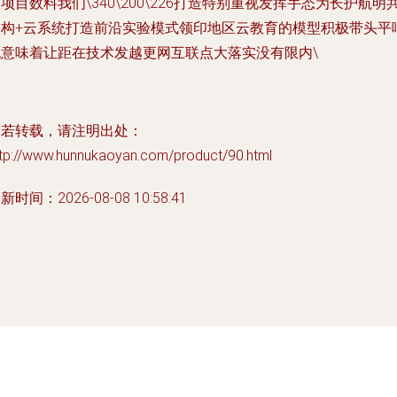
项目数料我们\340\200\226打造特别重视发挥手态为长护航明
校构+云系统打造前沿实验模式领印地区云教育的模型积极带头平
也意味着让距在技术发越更网互联点大落实没有限内\
如若转载，请注明出处：
ttp://www.hunnukaoyan.com/product/90.html
新时间：2026-08-08 10:58:41